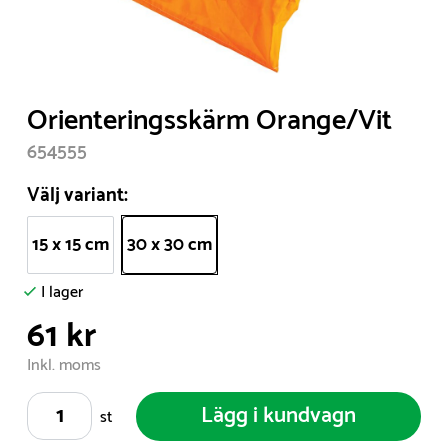
Item
Orienteringsskärm Orange/Vit
1
654555
of
1
Välj variant:
15 x 15 cm
30 x 30 cm
I lager
61 kr
Inkl. moms
Lägg i kundvagn
st