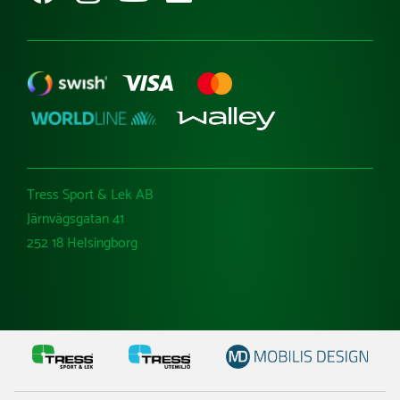
Tress Sport & Lek AB
Järnvägsgatan 41
252 18 Helsingborg