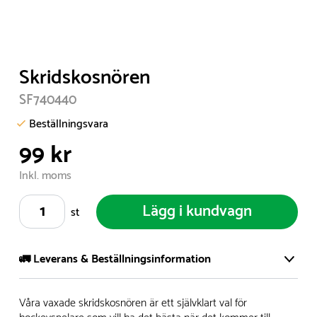
Item
Skridskosnören
1
SF740440
of
1
Beställningsvara
99 kr
Inkl. moms
Lägg i kundvagn
st
🚛 Leverans & Beställningsinformation
Vi har ett stort och modernt lager på över 8.000 kvm och
Våra vaxade skridskosnören är ett självklart val för