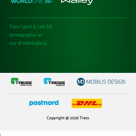
professionellt ut på isen.
Välj våra vaxade skridskosnören för en överlägsen
kombination av kvalitet, hållbarhet och funktion. De
Tress Sport & Lek AB
är ett pålitligt val för alla hockeyföreningar som vill
Järnvägsgatan 41
säkerställa att deras spelare har den bästa
utrustningen för att prestera på topp – från
252 18 Helsingborg
knattehockey till seniornivå. Investera i snören som
håller match efter match och låt inget stå i vägen
för framgång på isen.
Copyright @ 2026 Tress
;